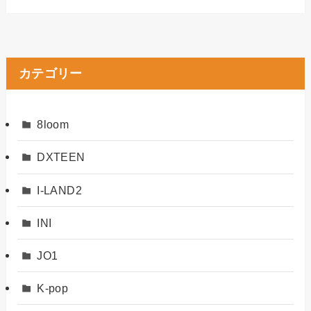
カテゴリー
8loom
DXTEEN
I-LAND2
INI
JO1
K-pop