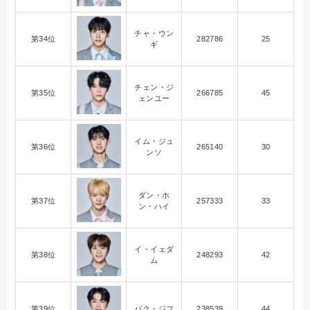
チャ・ウン
第34位
282786
25
ギ
チェン・ジ
第35位
266785
45
ェンユー
イム・ジュ
第36位
265140
30
ンソ
ダン・ホ
第37位
257333
33
ン・ハイ
イ・イェダ
第38位
248293
42
ム
第39位
パク・ジフ
238539
44