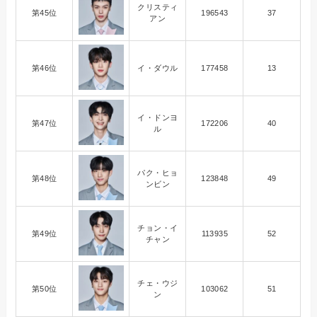
クリスティ
第45位
196543
37
アン
第46位
イ・ダウル
177458
13
イ・ドンヨ
第47位
172206
40
ル
パク・ヒョ
第48位
123848
49
ンビン
チョン・イ
第49位
113935
52
チャン
チェ・ウジ
第50位
103062
51
ン