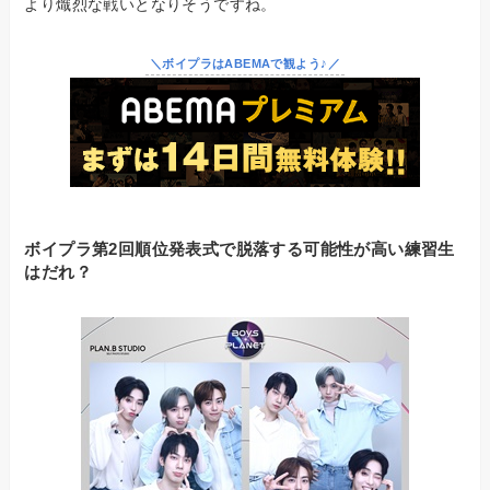
より熾烈な戦いとなりそうですね。
＼ボイプラはABEMAで観よう♪／
ボイプラ第2回順位発表式で脱落する可能性が高い練習生
はだれ？