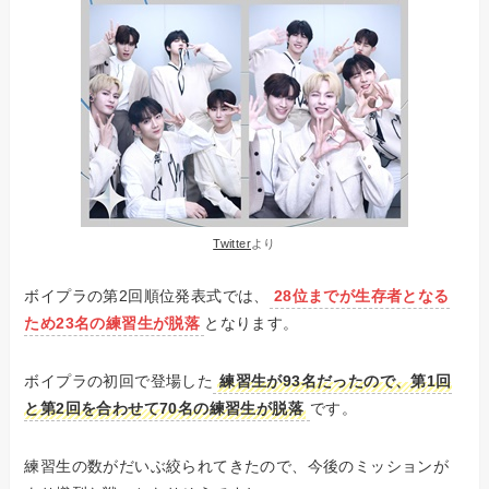
Twitter
より
ボイプラの第2回順位発表式では、
28位までが生存者となる
ため23名の練習生が脱落
となります。
ボイプラの初回で登場した
練習生が93名だったので、第1回
と第2回を合わせて70名の練習生が脱落
です。
練習生の数がだいぶ絞られてきたので、今後のミッションが