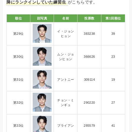
降にランクインしていた練習生
がこちらです。
順位
顔写真
名前
投票数
第1回順位
イ・ジョン
第29位
383238
39
ヒョン
ムン・ジョ
第30位
366626
23
ンヒョン
第31位
アントニー
309114
19
チョン・ミ
第32位
290220
27
ンギュ
第33位
ブライアン
285579
41