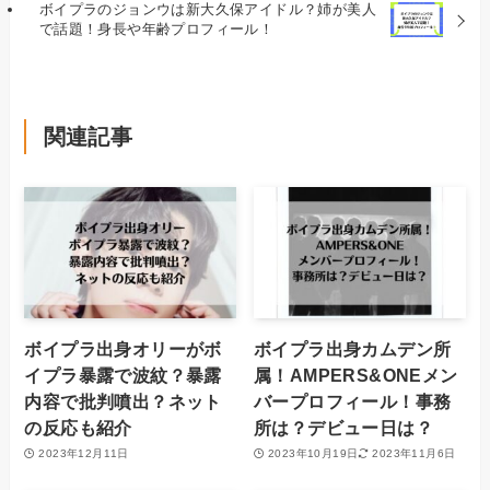
ボイプラのジョンウは新大久保アイドル？姉が美人
で話題！身長や年齢プロフィール！
関連記事
ボイプラ出身オリーがボ
ボイプラ出身カムデン所
イプラ暴露で波紋？暴露
属！AMPERS&ONEメン
内容で批判噴出？ネット
バープロフィール！事務
の反応も紹介
所は？デビュー日は？
2023年12月11日
2023年10月19日
2023年11月6日