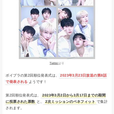
Twitter
より
ボイプラの第2回順位発表式は、
2023年3月23日放送の第8話
で発表される
ようです！
第2回順位発表式は、
2023年3月2日から3月17日までの期間
に投票された票数
と、
2次ミッションのベネフィット
で集計
されます。