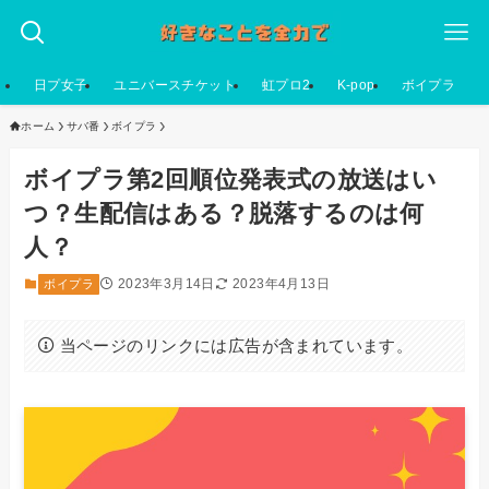
日プ女子
ユニバースチケット
虹プロ2
K-pop
ボイプラ
ホーム
サバ番
ボイプラ
ボイプラ第2回順位発表式の放送はい
つ？生配信はある？脱落するのは何
人？
2023年3月14日
2023年4月13日
ボイプラ
当ページのリンクには広告が含まれています。