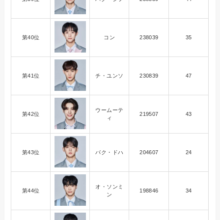
第40位
コン
238039
35
第41位
チ・ユンソ
230839
47
ウームーテ
第42位
219507
43
ィ
第43位
パク・ドハ
204607
24
オ・ソンミ
第44位
198846
34
ン