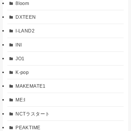
8loom
DXTEEN
I-LAND2
INI
JO1
K-pop
MAKEMATE1
ME:I
NCTラスタート
PEAKTIME