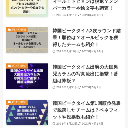
ィール！ドヒョンは脱退？メン
バーカラーや絵文字も調査！
2023年4月11日
2023年4月13日
韓国ピークタイム3次ラウンド結
PEAKTIME
果！順位は？オールピックを獲
得したチームも紹介！
2023年4月10日
2023年4月14日
韓国ピークタイム出演の大国男
PEAKTIME
児カラムの写真流出に衝撃！番
組は降板？
2023年3月31日
2023年5月1日
韓国ピークタイム第1回順位発表
PEAKTIME
で脱落したチームは？ベネフィ
ットや投票数も紹介！
2023年3月23日
2023年4月17日