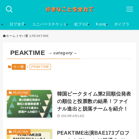
日プ女子
ユニバースチケット
虹プロ2
K-pop
ボイプラ
ホーム
サバ番
PEAKTIME
PEAKTIME
– category –
サバ番
PEAKTIME
韓国ピークタイム第2回順位発表
PEAKTIME
の順位と投票数の結果！ファイ
ナル進出と脱落チームを紹介！
2023年4月14日
PEAKTIME出演BAE173プロフ
PEAKTIME