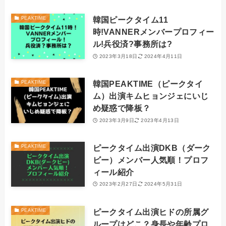
韓国ピークタイム11
PEAKTIME
時!VANNERメンバープロフィー
ル!兵役済?事務所は?
2023年3月18日
2024年4月11日
韓国PEAKTIME（ピークタイ
PEAKTIME
ム）出演キムヒョンジェにいじ
め疑惑で降板？
2023年3月9日
2023年4月13日
ピークタイム出演DKB（ダーク
PEAKTIME
ビー）メンバー人気順！プロフ
ィール紹介
2023年2月27日
2024年5月31日
ピークタイム出演ヒドの所属グ
PEAKTIME
ループはどこ？身長や年齢プロ