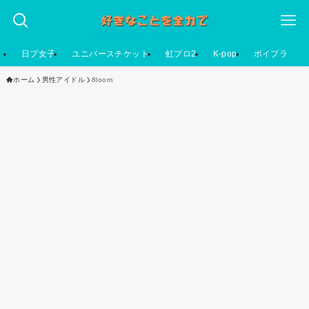
日プ女子
ユニバースチケット
虹プロ2
K-pop
ボイプラ
ホーム
男性アイドル
8loom