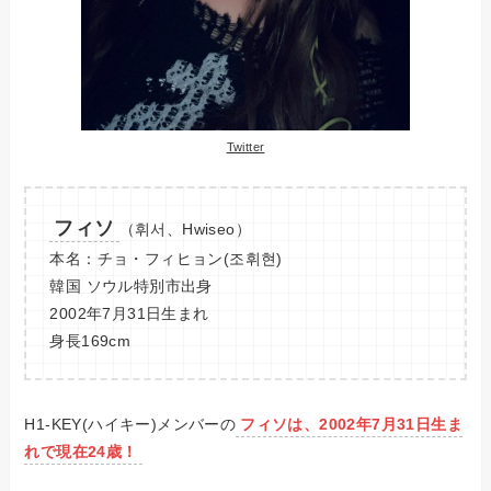
Twitter
フィソ
（휘서、Hwiseo）
本名：チョ・フィヒョン(조휘현)
韓国 ソウル特別市出身
2002年7月31日生まれ
身長169cm
H1-KEY(ハイキー)メンバーの
フィソは、2002年7月31日生ま
れで現在
24
歳！