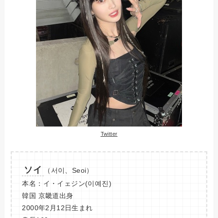
Twitter
ソイ
（서이、Seoi）
本名：イ・イェジン(이예진)
韓国 京畿道出身
2000年2月12日生まれ