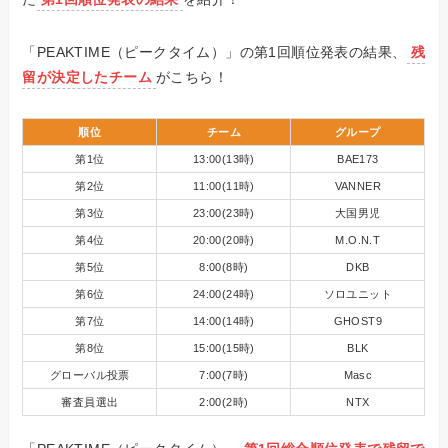
「PEAKTIME（ピークタイム）」の第1回順位発表の結果、
残
留が決定したチーム
がこちら！
順位
チーム
グループ
第1位
13:00(13時)
BAE173
第2位
11:00(11時)
VANNER
第3位
23:00(23時)
大国男児
第4位
20:00(20時)
M.O.N.T
第5位
8:00(8時)
DKB
第6位
24:00(24時)
ソロユニット
第7位
14:00(14時)
GHOST9
第8位
15:00(15時)
BLK
グローバル投票
7:00(7時)
Masc
審査員選出
2:00(2時)
NTX