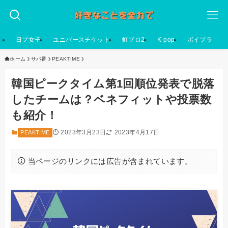
日プ女子
ユニバースチケット
虹プロ2
K-pop
ボイプラ
ホーム
サバ番
PEAKTIME
韓国ピークタイム第1回順位発表で脱落
したチームは？ベネフィットや投票数
も紹介！
2023年3月23日
2023年4月17日
PEAKTIME
当ページのリンクには広告が含まれています。