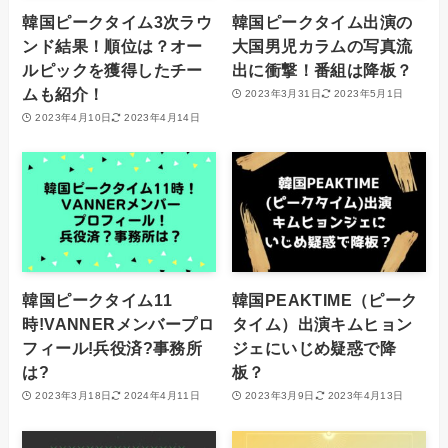
韓国ピークタイム3次ラウ
韓国ピークタイム出演の
ンド結果！順位は？オー
大国男児カラムの写真流
ルピックを獲得したチー
出に衝撃！番組は降板？
ムも紹介！
2023年3月31日
2023年5月1日
2023年4月10日
2023年4月14日
韓国ピークタイム11
韓国PEAKTIME（ピーク
時!VANNERメンバープロ
タイム）出演キムヒョン
フィール!兵役済?事務所
ジェにいじめ疑惑で降
は?
板？
2023年3月18日
2024年4月11日
2023年3月9日
2023年4月13日