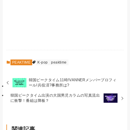
PEAKTIME
K-pop
peaktime
韓国ピークタイム11時!VANNERメンバープロフィ
ール!兵役済?事務所は?
韓国ピークタイム出演の大国男児カラムの写真流出
に衝撃！番組は降板？
関連記事