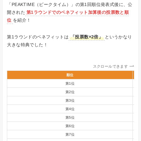
「PEAKTIME（ピークタイム）」の第1回順位発表式後に、公
開された
第1ラウンドでのベネフィット加算後の投票数と順
位
を紹介！
第1ラウンドのベネフィットは
「投票数×2倍」
というかなり
大きな特典でした！
スクロールできます
順位
第1位
第2位
第3位
第4位
第5位
第6位
第7位