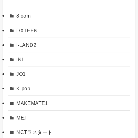
8loom
DXTEEN
I-LAND2
INI
JO1
K-pop
MAKEMATE1
ME:I
NCTラスタート