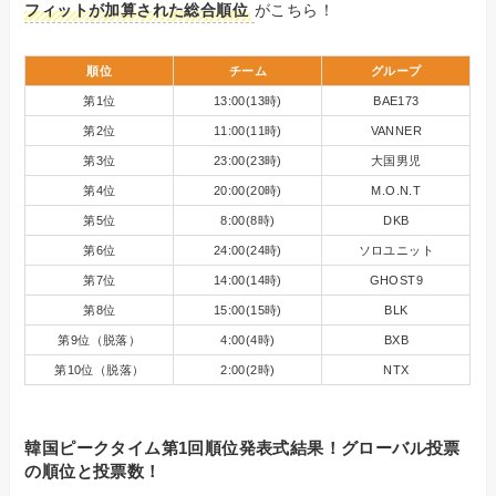
フィットが加算された総合順位
がこちら！
順位
チーム
グループ
第1位
13:00(13時)
BAE173
第2位
11:00(11時)
VANNER
第3位
23:00(23時)
大国男児
第4位
20:00(20時)
M.O.N.T
第5位
8:00(8時)
DKB
第6位
24:00(24時)
ソロユニット
第7位
14:00(14時)
GHOST9
第8位
15:00(15時)
BLK
第9位（脱落）
4:00(4時)
BXB
第10位（脱落）
2:00(2時)
NTX
韓国ピークタイム第1回順位発表式結果！グローバル投票
の順位と投票数！