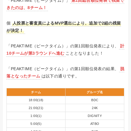
「PEAKTIME（ピークタイム）」
第1回総合順位発表で残留で
きたのは、8チーム！
個
人投票と審査員によるMVP選出により、追加で2組の残留
が決定！
「PEAKTIME（ピークタイム）」の第1回順位発表により、
計
10チームが第3ラウンドへ進む
こととなりました！
「PEAKTIME（ピークタイム）」の第1回順位発表の結果、
脱
落となったチーム
は以下の通りです。
チーム
グループ名
18:00(18)
BDC
21:00(21)
24K
1:00(1)
DIGNITY
5:00(5)
ATBO