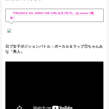
「PRODUCE 101 JAPAN THE GIRLS(日プ女子)」はLeminoで配
信！
日プ女子ポジションバトル：ボーカル＆ラップ①ちゃんみ
な「美人」