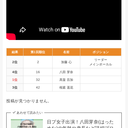
結果
第1回順位
名前
ポジション
リーダー
2位
2
加藤 心
メインボーカル
4位
16
八田 芽奈
1位
32
髙畠 百加
3位
42
桜庭 遥花
投稿が見つかりません。
あわせて読みたい
日プ女子出演！八田芽奈(はった
めな)の年齢や身長など詳細プロ