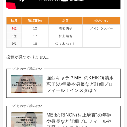
結果
第1回順位
名前
ポジション
1位
12
清水 恵子
メインラッパー
3位
17
村上 璃杏
2位
18
佐々木 つくし
投稿が見つかりません。
あわせて読みたい
強烈キャラ？ME:IのKEIKO(清水
恵子)の年齢や身長など詳細プロ
フィール！インスタは？
あわせて読みたい
ME:IのRINON(村上璃杏)の年齢
や身長など詳細プロフィールや