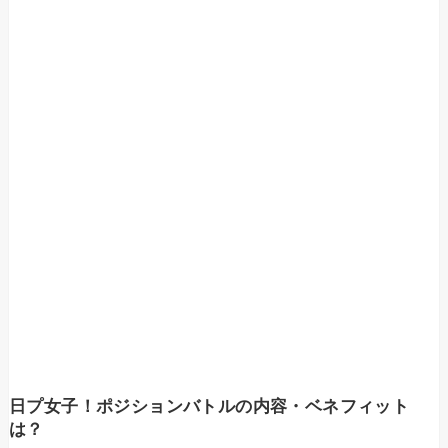
日プ女子！ポジションバトルの内容・ベネフィット
は？