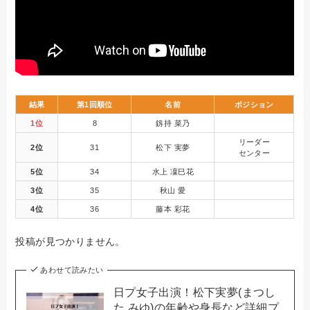
結果
第1回順位
名前
ポジション
1位
8
釼持 菜乃
リーダー
2位
31
松下 実夢
センター
5位
34
水上 凜巳花
3位
35
秋山 愛
4位
36
藤本 彩花
投稿が見つかりません。
あわせて読みたい
日プ女子出演！松下実夢(まつし
た みゆ)の年齢や身長など詳細プ