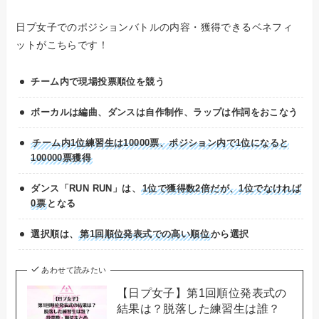
日プ女子でのポジションバトルの内容・獲得できるベネフィ
ットがこちらです！
チーム内で現場投票順位を競う
ボーカルは編曲、ダンスは自作制作、ラップは作詞をおこなう
チーム内1位練習生は10000票、ポジション内で1位になると
100000票獲得
ダンス「RUN RUN」は、
1位で獲得数2倍だが、1位でなければ
0票
となる
選択順は、
第1回順位発表式での高い順位
から選択
あわせて読みたい
【日プ女子】第1回順位発表式の
結果は？脱落した練習生は誰？