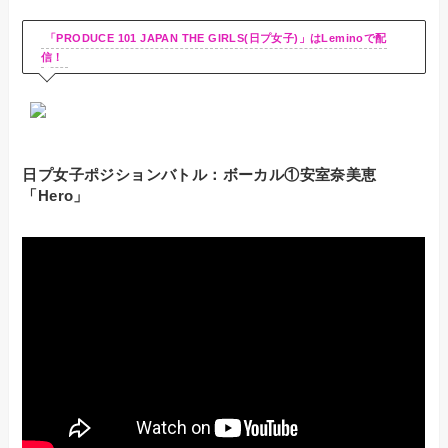
「PRODUCE 101 JAPAN THE GIRLS(日プ女子)」はLeminoで配
信！
日プ女子ポジションバトル：ボーカル①安室奈美恵
「Hero」