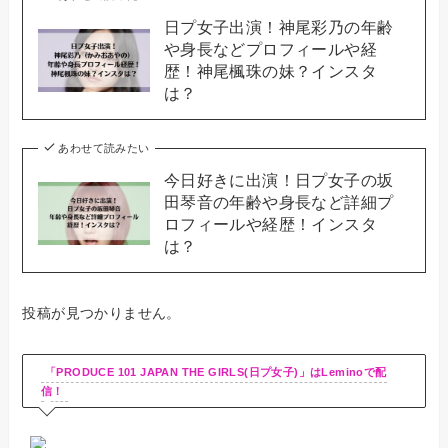
日プ女子出演！神尾彩乃の年齢
や身長などプロフィールや経
歴！神尾楓珠の妹？インスタ
は？
あわせて読みたい
今日好きに出演！日プ女子の坂
田琴音の年齢や身長など詳細プ
ロフィールや経歴！インスタ
は？
投稿が見つかりません。
「PRODUCE 101 JAPAN THE GIRLS(日プ女子)」はLeminoで配
信！