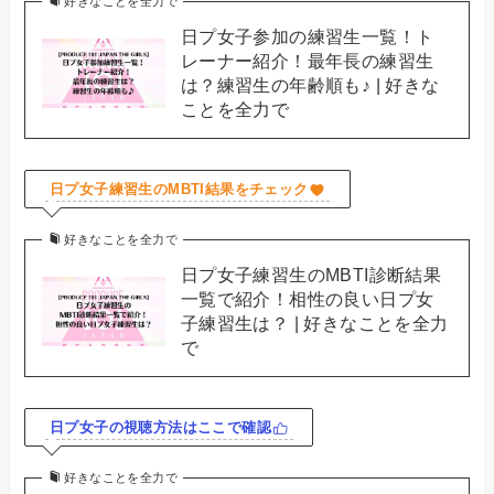
好きなことを全力で
日プ女子参加の練習生一覧！ト
レーナー紹介！最年長の練習生
は？練習生の年齢順も♪ | 好きな
ことを全力で
日プ女子練習生のMBTI結果をチェック
好きなことを全力で
日プ女子練習生のMBTI診断結果
一覧で紹介！相性の良い日プ女
子練習生は？ | 好きなことを全力
で
日プ女子の視聴方法はここで確認
好きなことを全力で