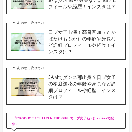
フィールや経歴！インスタは？
あわせて読みたい
日プ女子出演！髙畠百加（たか
ばたけももか）の年齢や身長な
ど詳細プロフィールや経歴！イ
ンスタは？
あわせて読みたい
JAMでダンス部出身？日プ女子
の桜庭遥花の年齢や身長など詳
細プロフィールや経歴！インス
タは？
「PRODUCE 101 JAPAN THE GIRLS(日プ女子)」はLeminoで配
信！