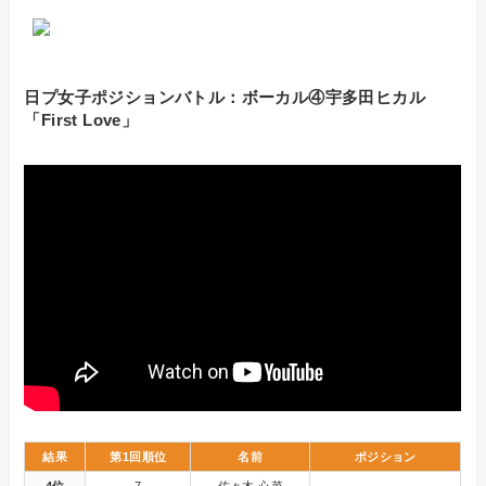
日プ女子ポジションバトル：ボーカル④宇多田ヒカル
「First Love」
結果
第1回順位
名前
ポジション
4位
7
佐々木 心菜