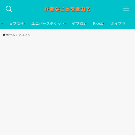
日プ女子
ユニバースチケット
虹プロ2
K-pop
ボイプラ
ホーム
アユネク