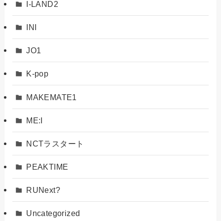
I-LAND2
INI
JO1
K-pop
MAKEMATE1
ME:I
NCTラスタート
PEAKTIME
RUNext?
Uncategorized