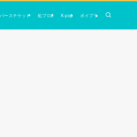
バースチケット
虹プロ2
K-pop
ボイプラ