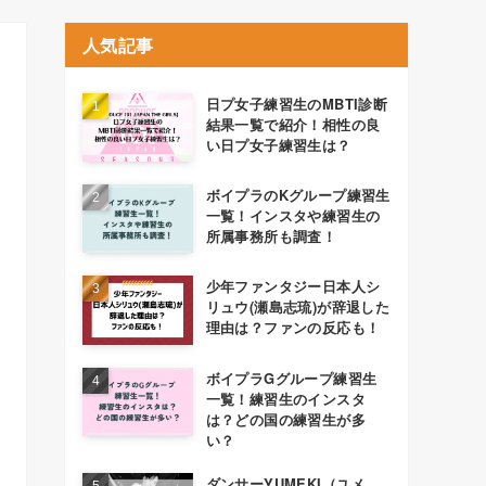
人気記事
日プ女子練習生のMBTI診断
結果一覧で紹介！相性の良
い日プ女子練習生は？
ボイプラのKグループ練習生
一覧！インスタや練習生の
所属事務所も調査！
少年ファンタジー日本人シ
リュウ(瀬島志琉)が辞退した
理由は？ファンの反応も！
ボイプラGグループ練習生
一覧！練習生のインスタ
は？どの国の練習生が多
い？
ダンサーYUMEKI（ユメ