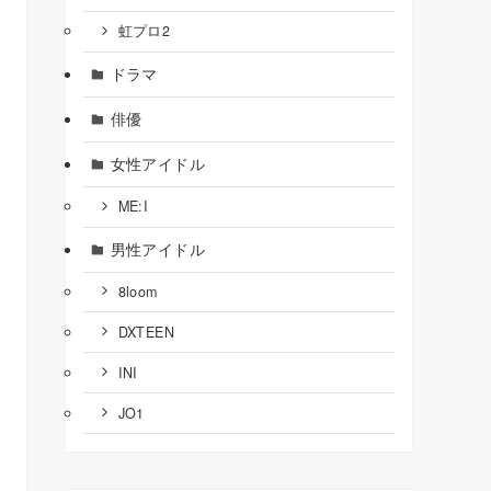
虹プロ2
ドラマ
俳優
女性アイドル
ME:I
男性アイドル
8loom
DXTEEN
INI
JO1