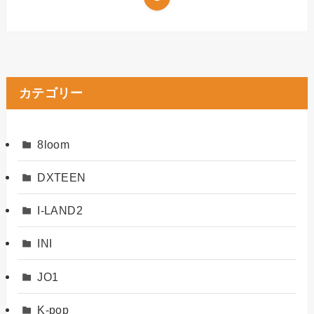
カテゴリー
8loom
DXTEEN
I-LAND2
INI
JO1
K-pop