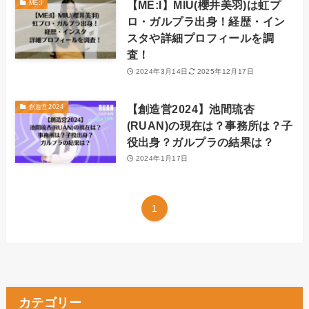
【ME:I】MIU(櫻井美羽)は虹プ
ME:I
ロ・ガルプラ出身！経歴・イン
スタや詳細プロフィールを調
査！
2024年3月14日
2025年12月17日
【創造営2024】池間琉杏
創造営2024
(RUAN)の現在は？事務所は？子
役出身？ガルプラの結果は？
2024年1月17日
1
カテゴリー