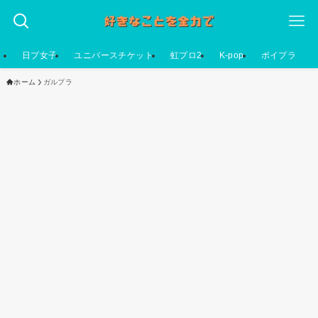
日プ女子
ユニバースチケット
虹プロ2
K-pop
ボイプラ
ホーム
ガルプラ