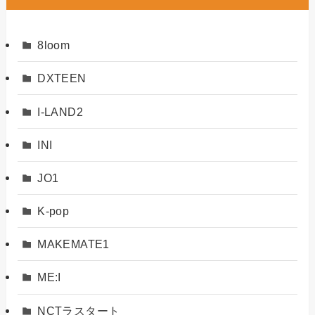
8loom
DXTEEN
I-LAND2
INI
JO1
K-pop
MAKEMATE1
ME:I
NCTラスタート