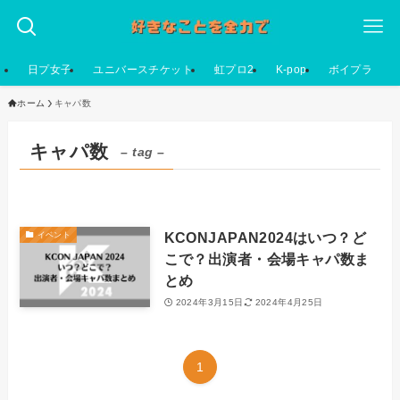
日プ女子
ユニバースチケット
虹プロ2
K-pop
ボイプラ
ホーム
キャパ数
キャパ数
– tag –
KCONJAPAN2024はいつ？ど
イベント
こで？出演者・会場キャパ数ま
とめ
2024年3月15日
2024年4月25日
1