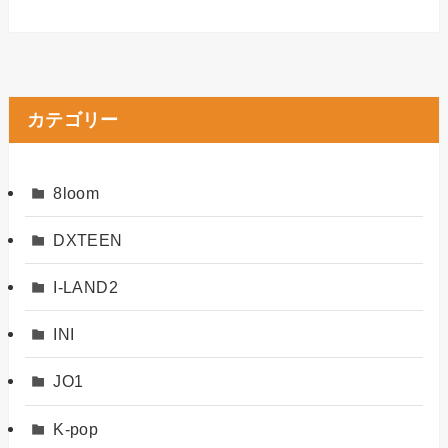
カテゴリー
8loom
DXTEEN
I-LAND2
INI
JO1
K-pop