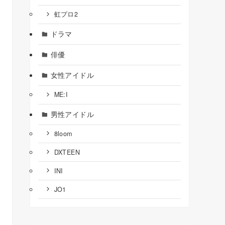
虹プロ2
ドラマ
俳優
女性アイドル
ME:I
男性アイドル
8loom
DXTEEN
INI
JO1