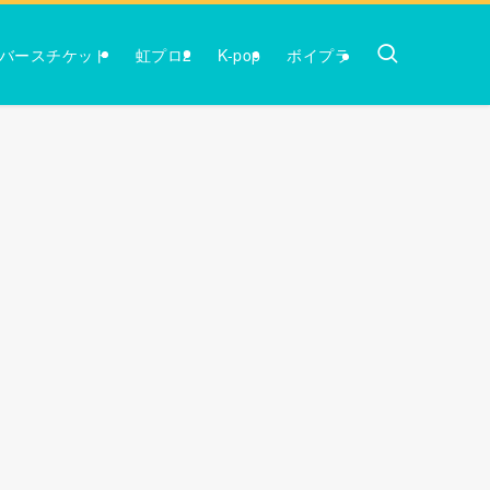
バースチケット
虹プロ2
K-pop
ボイプラ