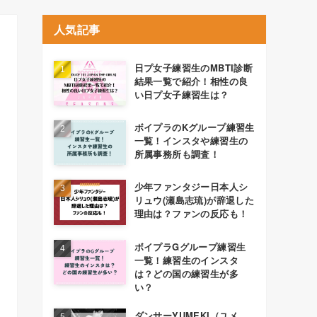
人気記事
日プ女子練習生のMBTI診断
結果一覧で紹介！相性の良
い日プ女子練習生は？
ボイプラのKグループ練習生
一覧！インスタや練習生の
所属事務所も調査！
少年ファンタジー日本人シ
リュウ(瀬島志琉)が辞退した
理由は？ファンの反応も！
ボイプラGグループ練習生
一覧！練習生のインスタ
は？どの国の練習生が多
い？
ダンサーYUMEKI（ユメ