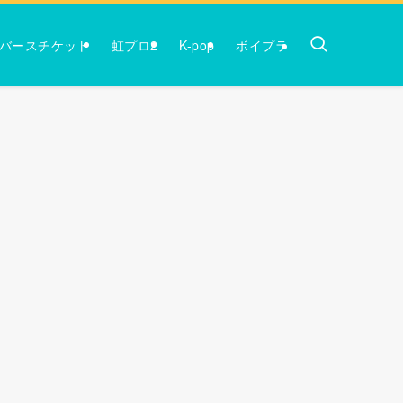
バースチケット
虹プロ2
K-pop
ボイプラ