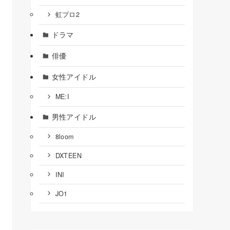
虹プロ2
ドラマ
俳優
女性アイドル
ME:I
男性アイドル
8loom
DXTEEN
INI
JO1