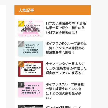
人気記事
日プ女子練習生のMBTI診断
結果一覧で紹介！相性の良
い日プ女子練習生は？
ボイプラのKグループ練習生
一覧！インスタや練習生の
所属事務所も調査！
少年ファンタジー日本人シ
リュウ(瀬島志琉)が辞退した
理由は？ファンの反応も！
ボイプラGグループ練習生
一覧！練習生のインスタ
は？どの国の練習生が多
い？
ダンサーYUMEKI（ユメ