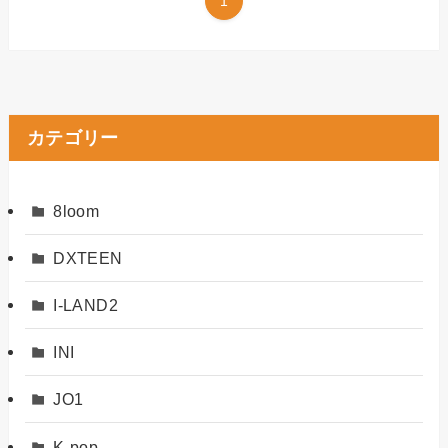
1
カテゴリー
8loom
DXTEEN
I-LAND2
INI
JO1
K-pop