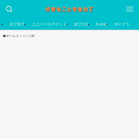
日プ女子
ユニバースチケット
虹プロ2
K-pop
ボイプラ
ホーム
ソジンの家