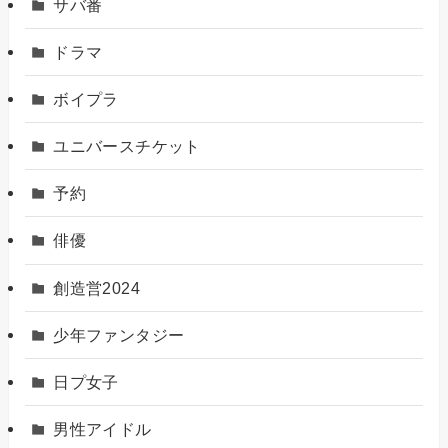
サバ番
ドラマ
ボイプラ
ユニバースチケット
予約
俳優
創造営2024
少年ファンタジー
日プ女子
男性アイドル