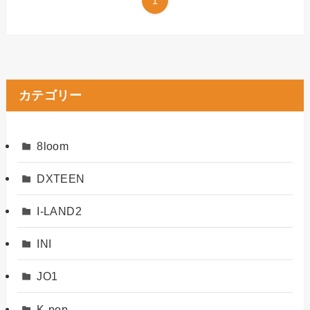
1
カテゴリー
8loom
DXTEEN
I-LAND2
INI
JO1
K-pop