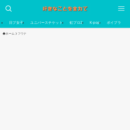
日プ女子
ユニバースチケット
虹プロ2
K-pop
ボイプラ
ホーム
フウナ