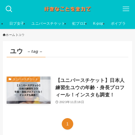
日プ女子
ユニバースチケット
虹プロ2
K-pop
ボイプラ
ホーム
ユウ
ユウ
– tag –
【ユニバースチケット】日本人
ユニバースチケット
練習生ユウの年齢・身長プロフ
ィール！インスタも調査！
2023年11月16日
1