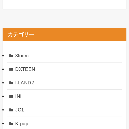
カテゴリー
8loom
DXTEEN
I-LAND2
INI
JO1
K-pop