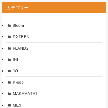
カテゴリー
8loom
DXTEEN
I-LAND2
INI
JO1
K-pop
MAKEMATE1
ME:I