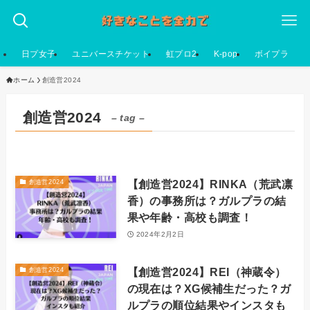
日プ女子
ユニバースチケット
虹プロ2
K-pop
ボイプラ
ホーム
創造営2024
創造営2024
– tag –
【創造営2024】RINKA（荒武凛
創造営2024
香）の事務所は？ガルプラの結
果や年齢・高校も調査！
2024年2月2日
【創造営2024】REI（神蔵令）
創造営2024
の現在は？XG候補生だった？ガ
ルプラの順位結果やインスタも