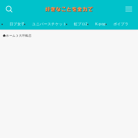
日プ女子
ユニバースチケット
虹プロ2
K-pop
ボイプラ
ホーム
大坪楓恋