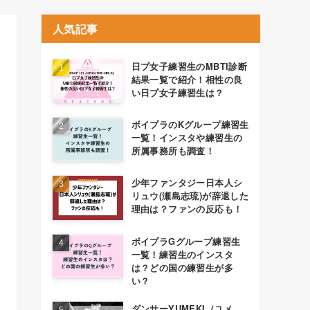
人気記事
日プ女子練習生のMBTI診断
結果一覧で紹介！相性の良
い日プ女子練習生は？
ボイプラのKグループ練習生
一覧！インスタや練習生の
所属事務所も調査！
少年ファンタジー日本人シ
リュウ(瀬島志琉)が辞退した
理由は？ファンの反応も！
ボイプラGグループ練習生
一覧！練習生のインスタ
は？どの国の練習生が多
い？
ダンサーYUMEKI（ユメ