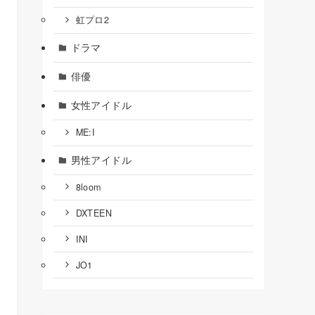
虹プロ2
ドラマ
俳優
女性アイドル
ME:I
男性アイドル
8loom
DXTEEN
INI
JO1