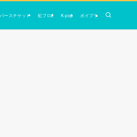
バースチケット
虹プロ2
K-pop
ボイプラ