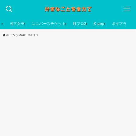
日プ女子
ユニバースチケット
虹プロ2
K-pop
ボイプラ
ホーム
MAKEMATE1