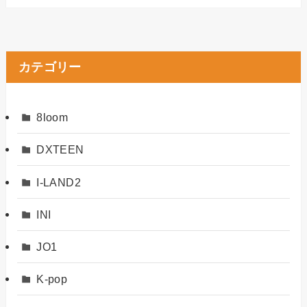
カテゴリー
8loom
DXTEEN
I-LAND2
INI
JO1
K-pop