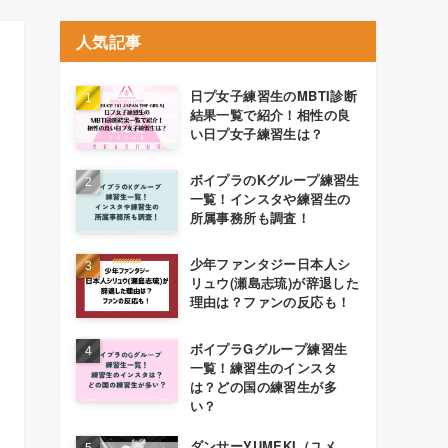
人気記事
日プ女子練習生のMBTI診断
結果一覧で紹介！相性の良
い日プ女子練習生は？
ボイプラのKグループ練習生
一覧！インスタや練習生の
所属事務所も調査！
少年ファンタジー日本人シ
リュウ(瀬島志琉)が辞退した
理由は？ファンの反応も！
ボイプラGグループ練習生
一覧！練習生のインスタ
は？どの国の練習生が多
い？
ダンサーYUMEKI（ユメ