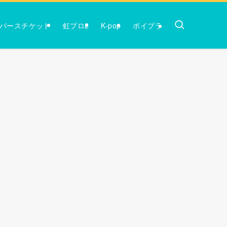
バースチケット
虹プロ2
K-pop
ボイプラ