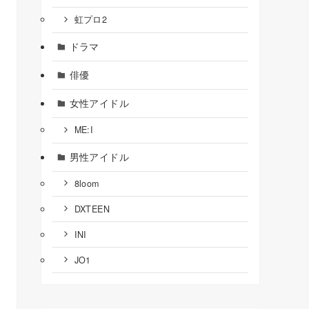
虹プロ2
ドラマ
俳優
女性アイドル
ME:I
男性アイドル
8loom
DXTEEN
INI
JO1