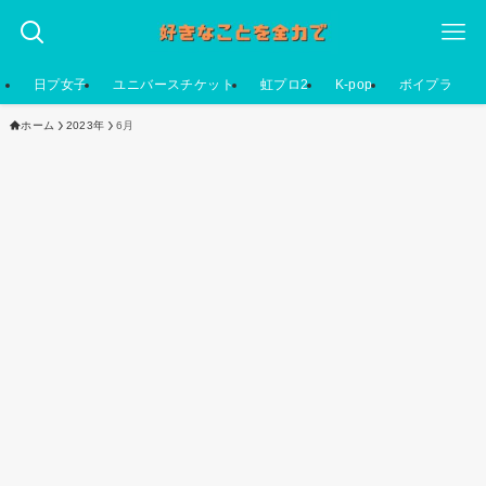
日プ女子
ユニバースチケット
虹プロ2
K-pop
ボイプラ
ホーム
2023年
6月