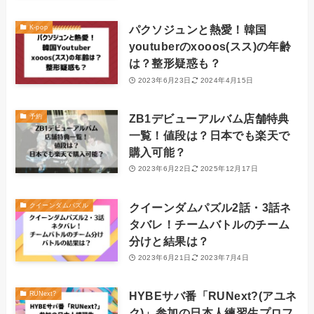
パクソジュンと熱愛！韓国
K-pop
youtuberのxooos(スス)の年齢
は？整形疑惑も？
2023年6月23日
2024年4月15日
ZB1デビューアルバム店舗特典
予約
一覧！値段は？日本でも楽天で
購入可能？
2023年6月22日
2025年12月17日
クイーンダムパズル2話・3話ネ
クイーンダムパズル
タバレ！チームバトルのチーム
分けと結果は？
2023年6月21日
2023年7月4日
HYBEサバ番「RUNext?(アユネ
RUNext?
ク)」参加の日本人練習生プロフ