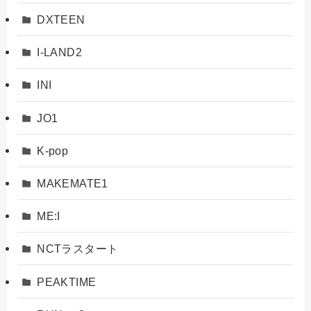
DXTEEN
I-LAND2
INI
JO1
K-pop
MAKEMATE1
ME:I
NCTラスタート
PEAKTIME