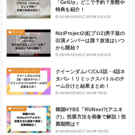
「GetUp」どこで予約？形態や
特典を紹介！
2023年6月30日
2025年12月17日
NiziProject2(虹プロ2)男子版の
虹プロ2
出演メンバーは誰？放送はいつ
から開始？
2023年6月30日
2023年12月12日
クイーンダムパズル3話・4話ネ
クイーンダムパズル
タバレ！リミックスバトルのチ
ーム分けと結果まとめ！
2023年6月29日
2023年7月6日
韓国HYBE「RUNext?(アユネ
RUNext?
ク)」投票方法を画像で解説！投
票期間は？
2023年6月23日
2023年7月20日