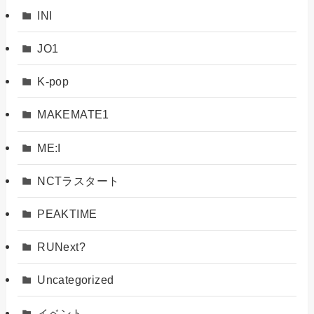
INI
JO1
K-pop
MAKEMATE1
ME:I
NCTラスタート
PEAKTIME
RUNext?
Uncategorized
イベント