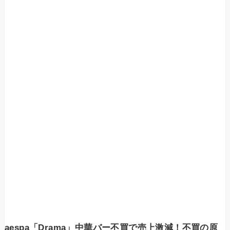
aespa「Drama」中華バー不買で売上激減！不買の原