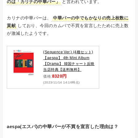
のは「カリナの中華バー」
と言われています。
カリナの中華バーは、
中華バーの中でもかなりの売上枚数に
貢献
しており、今回のカムバで不買を宣言したために売上数
が激減したようです。
(Sequence Ver.) (4種セット)
【aespa】 4th Mini Album
【Drama】 韓国チャート反映
当店特典【送料無料】
8320円
価格:
(2023/11/14 14:16時点)
aespa(エスパ)の中華バーが不買を宣言した理由は？