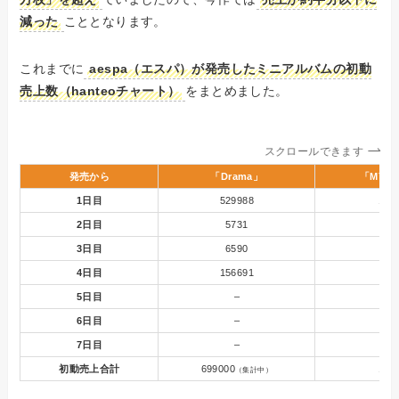
減った
こととなります。
これまでに
aespa（エスパ）が発売したミニアルバムの初動
売上数（hanteoチャート）
をまとめました。
スクロールできます
発売から
「Drama」
「MY W
1日目
529988
137
2日目
5731
79
3日目
6590
53
4日目
156691
19
5日目
–
107
6日目
–
19
7日目
–
129
初動売上合計
699000
169
（集計中）