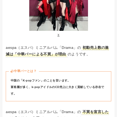
X
aespa（エスパ）ミニアルバム「Drama」の
初動売上数の激
減は「中華バーによる不買」が理由
のようです。
中華バーとは？
中国の「K-popファン」のことを言います。
富裕層が多く、k-popアイドルのCD売上に大きく貢献している存在で
す。
aespa（エスパ）ミニアルバム「Drama」の
不買を宣言した