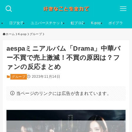
日プ女子
ユニバースチケット
虹プロ2
K-pop
ボイプラ
ホーム
K-pop
グループ
aespaミニアルバム「Drama」中華バ
ー不買で売上激減！不買の原因は？フ
ァンの反応まとめ
2023年11月14日
グループ
当ページのリンクには広告が含まれています。