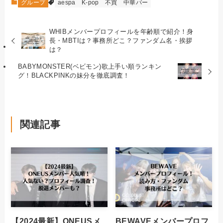
グループ
aespa
K-pop
不買
中華バー
WHIBメンバープロフィールを年齢順で紹介！身
長・MBTIは？事務所どこ？ファンダム名・挨拶
は？
BABYMONSTER(ベビモン)歌上手い順ランキン
グ！BLACKPINKの妹分を徹底調査！
関連記事
【2024最新】ONEUSメ
BEWAVEメンバープロフ