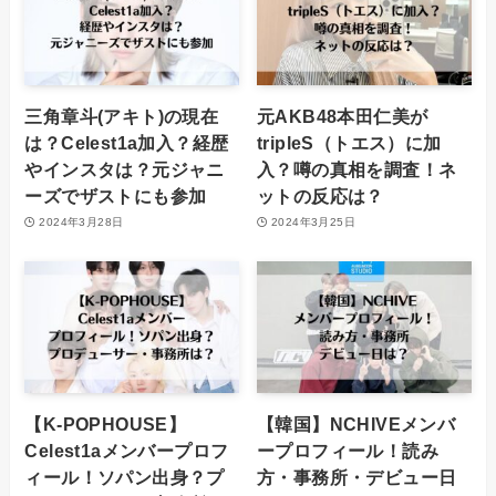
三角章斗(アキト)の現在
元AKB48本田仁美が
は？Celest1a加入？経歴
tripleS（トエス）に加
やインスタは？元ジャニ
入？噂の真相を調査！ネ
ーズでザストにも参加
ットの反応は？
2024年3月28日
2024年3月25日
【K-POPHOUSE】
【韓国】NCHIVEメンバ
Celest1aメンバープロフ
ープロフィール！読み
ィール！ソパン出身？プ
方・事務所・デビュー日