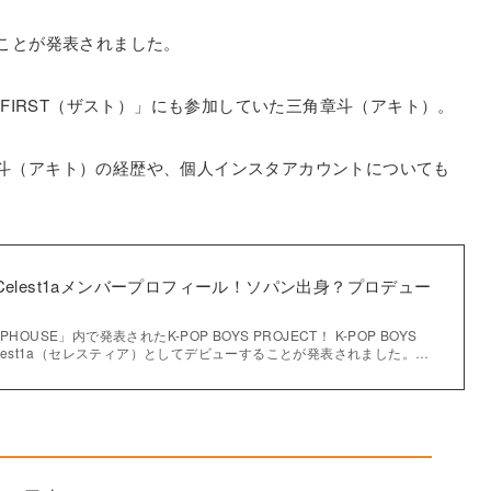
ことが発表されました。
 FIRST（ザスト）」にも参加していた三角章斗（アキト）。
角章斗（アキト）の経歴や、個人インスタアカウントについても
】Celest1aメンバープロフィール！ソパン出身？プロデュー
OUSE」内で発表されたK-POP BOYS PROJECT！ K-POP BOYS
Celest1a（セレスティア）としてデビューすることが発表されました。…