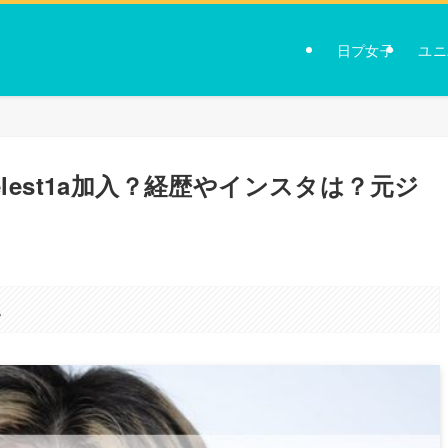
日プ女子
ユニ
lest1a加入？経歴やインスタは？元ジ
。