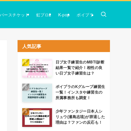
バースチケット
虹プロ2
K-pop
ボイプラ
人気記事
日プ女子練習生のMBTI診断
結果一覧で紹介！相性の良
い日プ女子練習生は？
ボイプラのKグループ練習生
一覧！インスタや練習生の
所属事務所も調査！
少年ファンタジー日本人シ
リュウ(瀬島志琉)が辞退した
理由は？ファンの反応も！