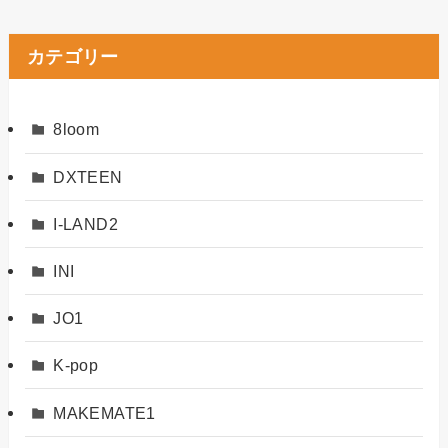
カテゴリー
8loom
DXTEEN
I-LAND2
INI
JO1
K-pop
MAKEMATE1