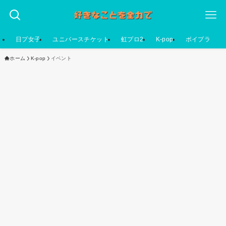
日プ女子
ユニバースチケット
虹プロ2
K-pop
ボイプラ
ホーム
K-pop
イベント