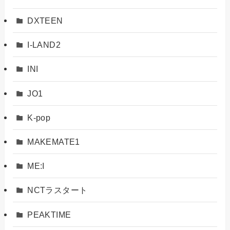
DXTEEN
I-LAND2
INI
JO1
K-pop
MAKEMATE1
ME:I
NCTラスタート
PEAKTIME