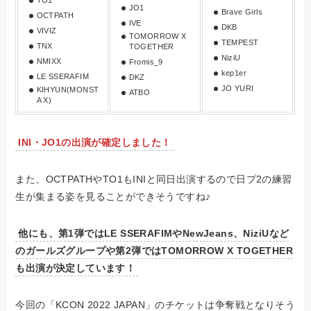
JO1
Brave Girls
OCTPATH
IVE
DKB
VIVIZ
TOMORROW X
TEMPEST
TNX
TOGETHER
NiziU
NMIXX
Fromis_9
kep1er
LE SSERAFIM
DKZ
JO YURI
KIHYUN(MONST
ATBO
A X)
INI・JO1の出演が確定しました！
また、OCTPATHやTO1もINIと同日出演するので日プ2の練習
生が集まる姿を見ることができそうですね♪
他にも、第1弾ではLE SSERAFIMやNewJeans、NiziUなど
のガールズグループや第2弾ではTOMORROW X TOGETHER
も出演が決定しています！
今回の「KCON 2022 JAPAN」のチケットは争奪戦となりそう