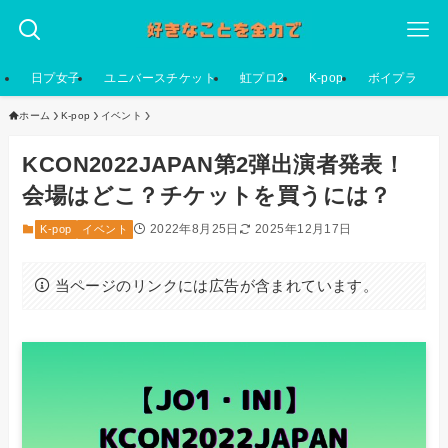
日プ女子
ユニバースチケット
虹プロ2
K-pop
ボイプラ
ホーム
K-pop
イベント
KCON2022JAPAN第2弾出演者発表！
会場はどこ？チケットを買うには？
2022年8月25日
2025年12月17日
K-pop
イベント
当ページのリンクには広告が含まれています。