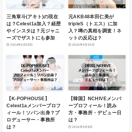
三角章斗(アキト)の現在
元AKB48本田仁美が
は？Celest1a加入？経歴
tripleS（トエス）に加
やインスタは？元ジャニ
入？噂の真相を調査！ネ
ーズでザストにも参加
ットの反応は？
2024年3月28日
2024年3月25日
【K-POPHOUSE】
【韓国】NCHIVEメンバ
Celest1aメンバープロフ
ープロフィール！読み
ィール！ソパン出身？プ
方・事務所・デビュー日
ロデューサー・事務所
は？
は？
2024年3月8日