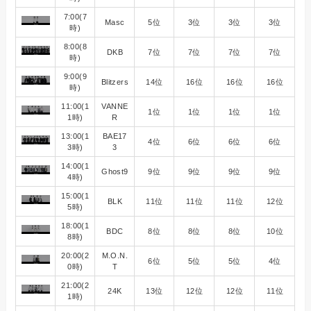
7:00(7
Masc
5位
3位
3位
3位
時)
8:00(8
DKB
7位
7位
7位
7位
時)
9:00(9
Blitzers
14位
16位
16位
16位
時)
11:00(1
VANNE
1位
1位
1位
1位
1時)
R
13:00(1
BAE17
4位
6位
6位
6位
3時)
3
14:00(1
Ghost9
9位
9位
9位
9位
4時)
15:00(1
BLK
11位
11位
11位
12位
5時)
18:00(1
BDC
8位
8位
8位
10位
8時)
20:00(2
M.O.N.
6位
5位
5位
4位
0時)
T
21:00(2
24K
13位
12位
12位
11位
1時)