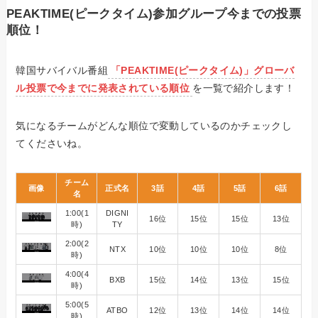
PEAKTIME(ピークタイム)参加グループ今までの投票
順位！
韓国サバイバル番組
「PEAKTIME(ピークタイム)」グローバ
ル投票で今までに発表されている順位
を一覧で紹介します！
気になるチームがどんな順位で変動しているのかチェックし
てくださいね。
チーム
画像
正式名
3話
4話
5話
6話
名
1:00(1
DIGNI
16位
15位
15位
13位
時)
TY
2:00(2
NTX
10位
10位
10位
8位
時)
4:00(4
BXB
15位
14位
13位
15位
時)
5:00(5
ATBO
12位
13位
14位
14位
時)