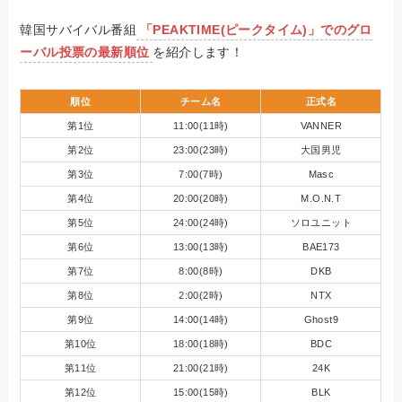
韓国サバイバル番組
「PEAKTIME(ピークタイム)」でのグロ
ーバル投票の最新順位
を紹介します！
順位
チーム名
正式名
第1位
11:00(11時)
VANNER
第2位
23:00(23時)
大国男児
第3位
7:00(7時)
Masc
第4位
20:00(20時)
M.O.N.T
第5位
24:00(24時)
ソロユニット
第6位
13:00(13時)
BAE173
第7位
8:00(8時)
DKB
第8位
2:00(2時)
NTX
第9位
14:00(14時)
Ghost9
第10位
18:00(18時)
BDC
第11位
21:00(21時)
24K
第12位
15:00(15時)
BLK