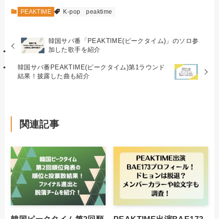
PEAKTIME
K-pop
peaktime
韓国サバ番「PEAKTIME(ピークタイム)」のソロ参
加した歌手を紹介
韓国サバ番PEAKTIME(ピークタイム)第1ラウンド
結果！披露した曲も紹介
関連記事
韓国ピークタイム第2回順
PEAKTIME出演BAE173