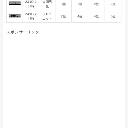
23:00(2
大国男
3位
2位
2位
2位
3時)
児
24:00(2
ソロユ
2位
4位
4位
5位
4時)
ニット
スポンサーリンク