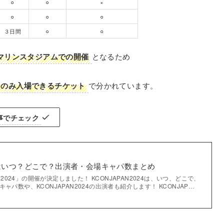
⚪︎
⚪︎
×
⚪︎
⚪︎
⚪︎
３日間
⚪︎
⚪︎
Oマリンスタジアムでの開催
となるため
セのみ入場できるチケット
で分かれています。
記事でチェック
024はいつ？どこで？出演者・会場キャパ数まとめ
AN2024」の開催が決定しました！ KCONJAPAN2024は、いつ、どこで、
ャパ数や、KCONJAPAN2024の出演者も紹介します！ KCONJAP…