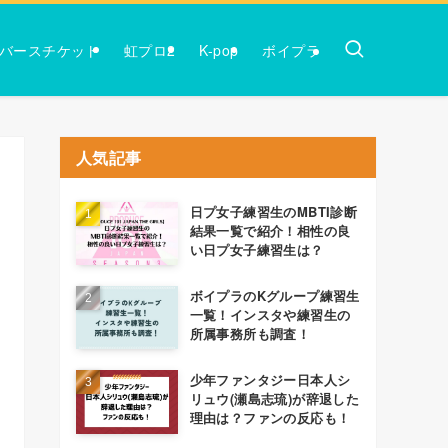
バースチケット
虹プロ2
K-pop
ボイプラ
人気記事
日プ女子練習生のMBTI診断
結果一覧で紹介！相性の良
い日プ女子練習生は？
ボイプラのKグループ練習生
一覧！インスタや練習生の
所属事務所も調査！
少年ファンタジー日本人シ
リュウ(瀬島志琉)が辞退した
理由は？ファンの反応も！