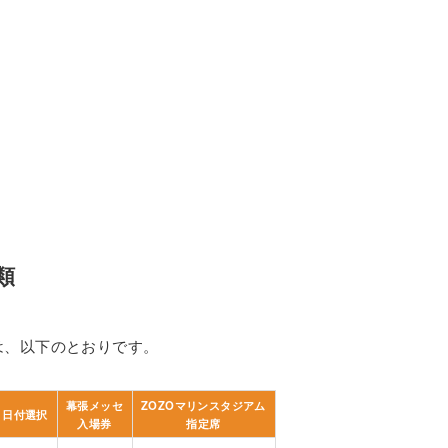
類
は、以下のとおりです。
幕張メッセ
ZOZOマリンスタジアム
日付選択
入場券
指定席