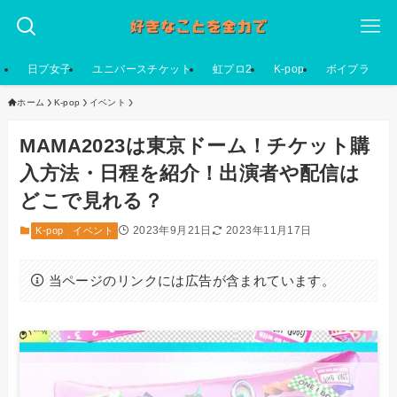
日プ女子
ユニバースチケット
虹プロ2
K-pop
ボイプラ
ホーム
K-pop
イベント
MAMA2023は東京ドーム！チケット購
入方法・日程を紹介！出演者や配信は
どこで見れる？
2023年9月21日
2023年11月17日
K-pop
イベント
当ページのリンクには広告が含まれています。