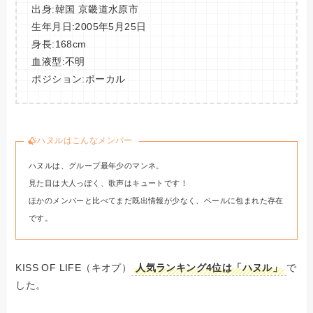
出身:韓国 京畿道水原市
生年月日:2005年5月25日
身長:168cm
血液型:不明
ポジション:ボーカル
ハヌルはこんなメンバー
ハヌルは、グループ最年少のマンネ。
見た目は大人っぽく、歌声はキュートです！
ほかのメンバーと比べてまだ既出情報が少なく、ベールに包まれた存在
です。
KISS OF LIFE（キオプ）
人気ランキング4位は「ハヌル」
で
した。