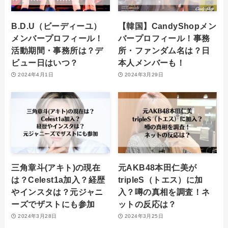
B.D.U（ビーディーユ）
【韓国】CandyShopメン
メンバープロフィール！
バープロフィール！事務
活動期間・事務所は？デ
所・ファンダム名は？日
ビュー日はいつ？
本人メンバーも！
2024年4月1日
2024年3月29日
三角章斗(アキト)の現在
元AKB48本田仁美が
は？Celest1a加入？経歴
tripleS（トエス）に加
やインスタは？元ジャニ
入？噂の真相を調査！ネ
ーズでザストにも参加
ットの反応は？
2024年3月28日
2024年3月25日