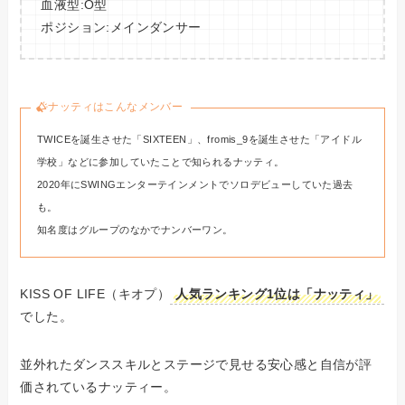
血液型:O型
ポジション:メインダンサー
ナッティはこんなメンバー
TWICEを誕生させた「SIXTEEN」、fromis_9を誕生させた「アイドル
学校」などに参加していたことで知られるナッティ。
2020年にSWINGエンターテインメントでソロデビューしていた過去
も。
知名度はグループのなかでナンバーワン。
KISS OF LIFE（キオプ）
人気ランキング1位は「ナッティ」
でした。
並外れたダンススキルとステージで見せる安心感と自信が評
価されているナッティー。