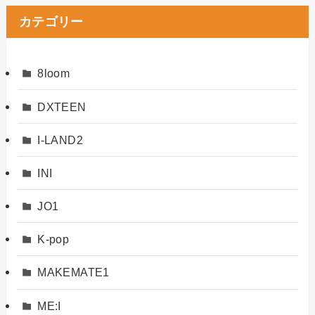
カテゴリー
8loom
DXTEEN
I-LAND2
INI
JO1
K-pop
MAKEMATE1
ME:I