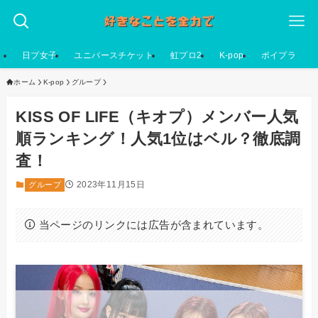
日プ女子
ユニバースチケット
虹プロ2
K-pop
ボイプラ
ホーム
K-pop
グループ
KISS OF LIFE（キオプ）メンバー人気
順ランキング！人気1位はベル？徹底調
査！
2023年11月15日
グループ
当ページのリンクには広告が含まれています。