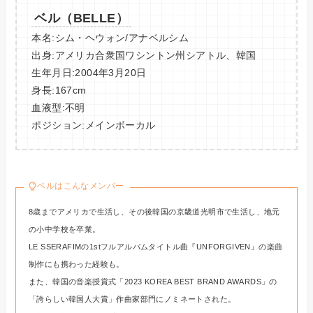
ベル（BELLE）
本名:シム・ヘウォン/アナベルシム
出身:アメリカ合衆国ワシントン州シアトル、韓国
生年月日:2004年3月20日
身長:167cm
血液型:不明
ポジション:メインボーカル
ベルはこんなメンバー
8歳までアメリカで生活し、その後韓国の京畿道光明市で生活し、地元
の小中学校を卒業。
LE SSERAFIMの1stフルアルバムタイトル曲『UNFORGIVEN』の楽曲
制作にも携わった経験も。
また、韓国の音楽授賞式「2023 KOREA BEST BRAND AWARDS」の
「誇らしい韓国人大賞」作曲家部門にノミネートされた。