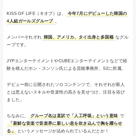
KISS OF LIFE（キオプ）は、
今年7月にデビューした韓国の
4人組ガールズグループ
。
メンバーそれぞれ
韓国、アメリカ、タイ出身と多国籍
なグル
ープです。
JYPエンターテイメントやCUBEエンターテイメントなどで経
験を積んだホン・スンソン氏による芸能事務所、S2に所属。
デビュー前に公開されたソロコンテンツで、それぞれが新人
とは思えないスキルや音楽性の高さを見せつけ、注目を浴び
ました。
ちなみに、
グループ名は直訳で「人工呼吸」という意味
で
「新鮮な音楽で音楽界に新しい息を吹き込んで胸を躍らせ
る」
というメッセージが込められているんだとか！