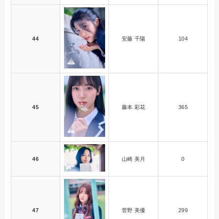
44
安藤 千陽
104
45
藤本 彩花
365
46
山崎 美月
0
47
菅野 美優
299