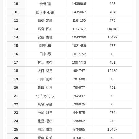
10
会田 凛
1439966
425
11
佐々木 心菜
1435067
464
12
髙橋 妃那
1164150
470
13
髙畠 百加
1117872
110492
14
安藤 佑唯
1043200
10479
15
阿部 和
1021459
477
16
田中 琴
1017152
0
17
村上 璃杏
1007773
451
18
坂口 梨乃
984747
10489
19
田中 優希
787688
0
20
飯田 栞月
780977
431
21
北爪 さくら
752347
0
22
荒牧 深愛
709975
0
23
神尾 彩乃
644575
279
24
北里 理桜
598862
278
25
川畑 蘭華
579865
10467
26
斉藤 芹菜
575671
0