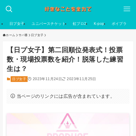
日プ女子
ユニバースチケット
虹プロ2
K-pop
ボイプラ
ホーム
サバ番
日プ女子
【日プ女子】第二回順位発表式！投票
数・現場投票数を紹介！脱落した練習
生は？
2023年11月24日
2023年11月25日
日プ女子
当ページのリンクには広告が含まれています。