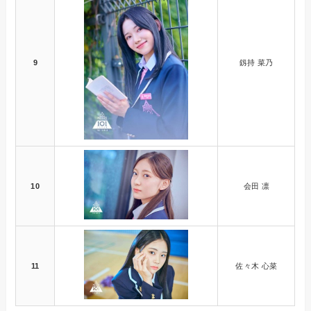
9
釼持 菜乃
10
会田 凛
11
佐々木 心菜