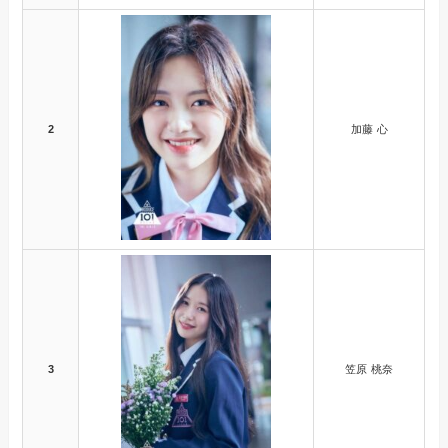
2
加藤 心
3
笠原 桃奈