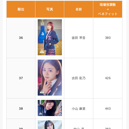
現場投票数
順位
写真
名前
＋
ベネフィット
36
坂田 琴音
380
37
吉田 彩乃
426
38
小山 麻菜
443