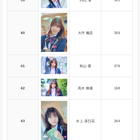
39
内山 凜
383
40
大坪 楓恋
359
41
秋山 愛
378
42
髙木 舞優
168
43
水上 凜巳花
264