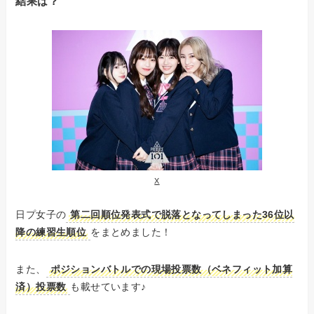
結果は？
X
日プ女子の
第二回順位発表式で脱落となってしまった36位以
降の練習生順位
をまとめました！
また、
ポジションバトルでの現場投票数（ベネフィット加算
済）投票数
も載せています♪