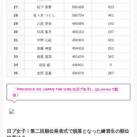
27
松下 実夢
565498
433
28
佐々木 つくし
500734
461
29
八田 芽奈
490688
143
30
日髙 葉月
469162
197
31
中野 心結
459303
432
32
加藤 神楽
454416
261
33
桜庭 遥花
451639
342
34
須谷 緩
438801
0
35
吉田 花夏
434070
287
「PRODUCE 101 JAPAN THE GIRLS(日プ女子)」はLeminoで配
信！
日プ女子！第二回順位発表式で脱落となった練習生の順位