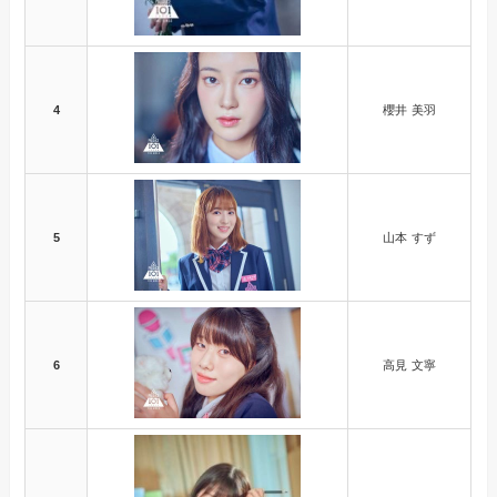
4
櫻井 美羽
5
山本 すず
6
高見 文寧