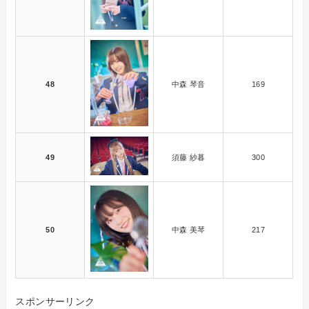
48
中森 琴音
169
49
須藤 紗暮
300
50
中森 美琴
217
スポンサーリンク