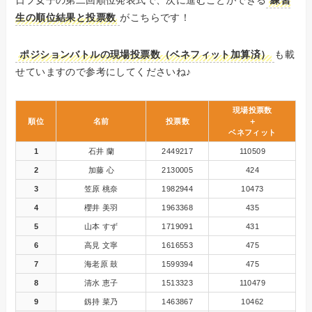
日プ女子の第二回順位発表式で、次に進むことができる
練習
生の順位結果と投票数
がこちらです！
ポジションバトルの現場投票数（ベネフィット加算済）
も載
せていますので参考にしてくださいね♪
現場投票数
順位
名前
投票数
＋
ベネフィット
1
石井 蘭
2449217
110509
2
加藤 心
2130005
424
3
笠原 桃奈
1982944
10473
4
櫻井 美羽
1963368
435
5
山本 すず
1719091
431
6
高見 文寧
1616553
475
7
海老原 鼓
1599394
475
8
清水 恵子
1513323
110479
9
釼持 菜乃
1463867
10462