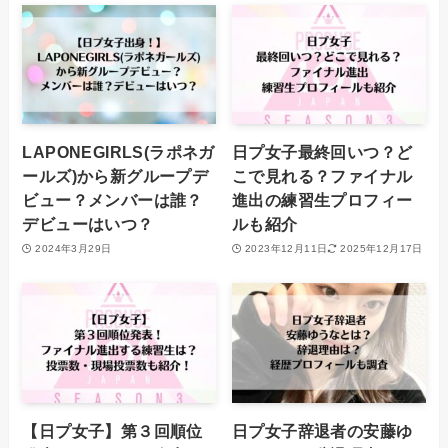
LAPONEGIRLS(ラポネガ
日プ女子最終回いつ？ど
ールズ)から新グループデ
こで見れる？ファイナル
ビュー？メンバーは誰？
進出の練習生プロフィー
デビューはいつ？
ルも紹介
2024年3月29日
2023年12月11日
2025年12月17日
【日プ女子】第３回順位
日プ女子辞退者の安藤ゆ