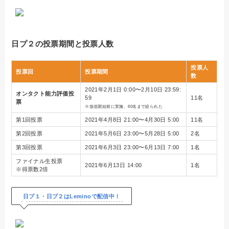
日プ２の投票期間と投票人数
投票人
投票回
投票期間
数
2021年2月1日 0:00〜2月10日 23:59:
オンタクト能力評価投
59
11名
票
※放送開始前に実施、60名まで絞られた
第1回投票
2021年4月8日 21:00〜4月30日 5:00
11名
第2回投票
2021年5月6日 23:00〜5月28日 5:00
2名
第3回投票
2021年6月3日 23:00〜6月13日 7:00
1名
ファイナル生投票
2021年6月13日 14:00
1名
※得票数2倍
日プ１・日プ２はLeminoで配信中！