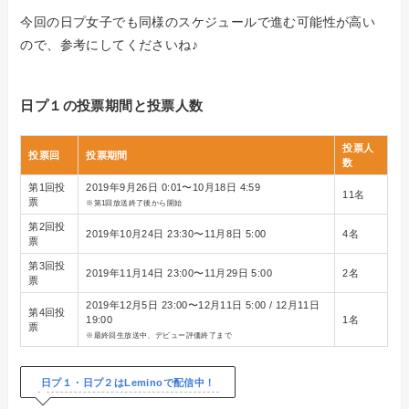
今回の日プ女子でも同様のスケジュールで進む可能性が高い
ので、参考にしてくださいね♪
日プ１の投票期間と投票人数
投票人
投票回
投票期間
数
第1回投
2019年9月26日 0:01〜10月18日 4:59
11名
票
※第1回放送終了後から開始
第2回投
2019年10月24日 23:30〜11月8日 5:00
4名
票
第3回投
2019年11月14日 23:00〜11月29日 5:00
2名
票
2019年12月5日 23:00〜12月11日 5:00 / 12月11日
第4回投
19:00
1名
票
※最終回生放送中、デビュー評価終了まで
日プ１・日プ２はLeminoで配信中！