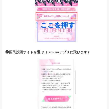
❷国民投票サイトを選ぶ（leminoアプリに飛びます）