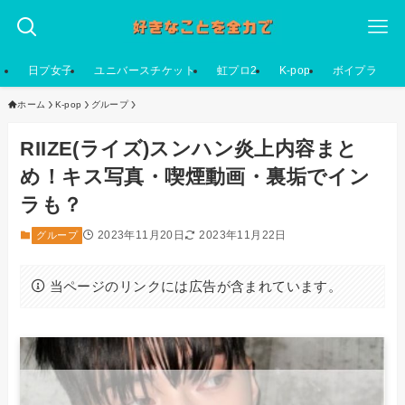
日プ女子
ユニバースチケット
虹プロ2
K-pop
ボイプラ
ホーム
K-pop
グループ
RIIZE(ライズ)スンハン炎上内容まと
め！キス写真・喫煙動画・裏垢でイン
ラも？
2023年11月20日
2023年11月22日
グループ
当ページのリンクには広告が含まれています。