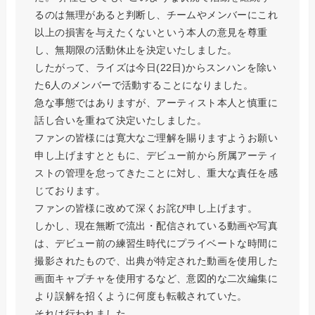
るのは無理があると判断し、チームやメンバーにこれ
以上の損害を与えたくないという本人の意見を尊重
し、無期限の活動休止を決定いたしました。
したがって、ライズは今日(22日)からスンハンを除い
た6人のメンバーで活動することになりました。
急な事態ではありますが、アーティスト本人と慎重に
話し合いを重ねて決定いたしました。
ファンの皆様には寛大なご理解を賜りますようお願い
申し上げますとともに、デビュー前から所属アーティ
ストの管理を怠ってきたことに対し、重大な責任を感
じております。
ファンの皆様に改めて深くお詫び申し上げます。
しかし、現在無断で流出・配信されている動画や写真
は、デビュー前の練習生時代にプライベートな時間に
撮影されたもので、出典が特定された動画を使用した
画面キャプチャを使用するなど、意図的な二次編集に
より誤解を招くように何度も転載されていた。
それは行われました。