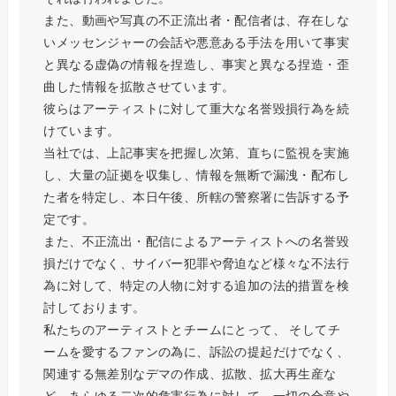
また、動画や写真の不正流出者・配信者は、存在しな
いメッセンジャーの会話や悪意ある手法を用いて事実
と異なる虚偽の情報を捏造し、事実と異なる捏造・歪
曲した情報を拡散させています。
彼らはアーティストに対して重大な名誉毀損行為を続
けています。
当社では、上記事実を把握し次第、直ちに監視を実施
し、大量の証拠を収集し、情報を無断で漏洩・配布し
た者を特定し、本日午後、所轄の警察署に告訴する予
定です。
また、不正流出・配信によるアーティストへの名誉毀
損だけでなく、サイバー犯罪や脅迫など様々な不法行
為に対して、特定の人物に対する追加の法的措置を検
討しております。
私たちのアーティストとチームにとって、 そしてチ
ームを愛するファンの為に、訴訟の提起だけでなく、
関連する無差別なデマの作成、拡散、拡大再生産な
ど、あらゆる二次的危害行為に対して、一切の合意や