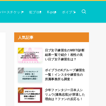
バースチケット
虹プロ2
K-pop
ボイプラ
人気記事
日プ女子練習生のMBTI診断
結果一覧で紹介！相性の良
い日プ女子練習生は？
ボイプラのKグループ練習生
一覧！インスタや練習生の
所属事務所も調査！
少年ファンタジー日本人シ
リュウ(瀬島志琉)が辞退した
理由は？ファンの反応も！