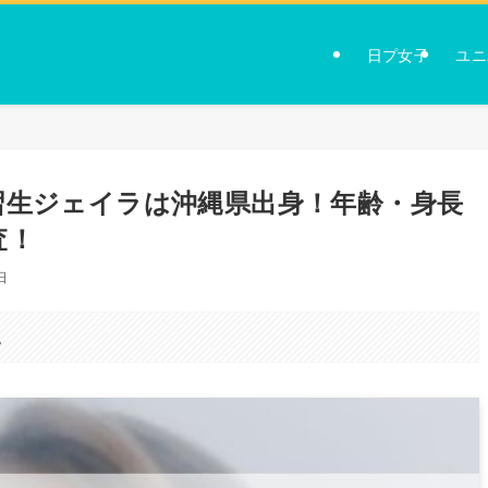
日プ女子
ユニ
習生ジェイラは沖縄県出身！年齢・身長
査！
日
。