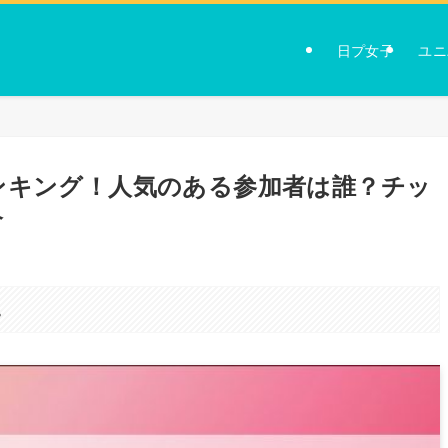
日プ女子
ユニ
ンキング！人気のある参加者は誰？チッ
介
。