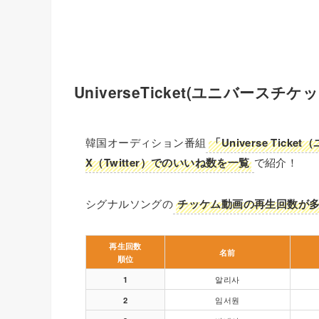
UniverseTicket(ユニバー
韓国オーディション番組
「Universe Ti
X（Twitter）でのいいね数を一覧
で紹介！
シグナルソングの
チッケム動画の再生回数が
再生回数
名前
順位
1
알리사
2
임서원