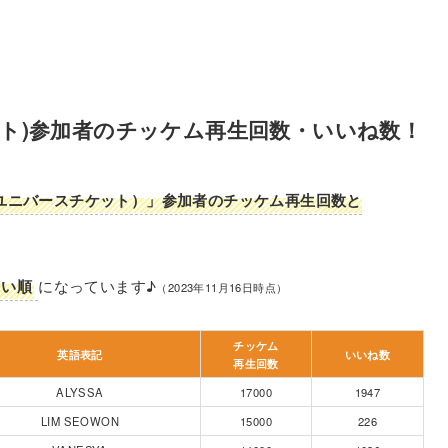
スチケット)参加者のチッケム再生回数・いいね数！
cket（ユニバースチケット）」参加者のチッケム再生回数と
多い順
になっています♪
（2023年11月16日時点）
チッケム
英語表記
いいね数
再生回数
ALYSSA
17000
1947
LIM SEOWON
15000
226