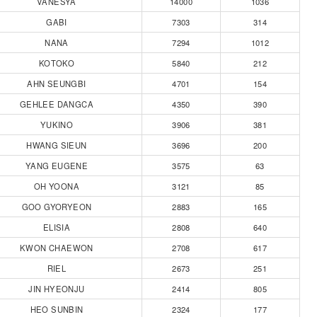
VANESYA
14000
1036
GABI
7303
314
NANA
7294
1012
KOTOKO
5840
212
AHN SEUNGBI
4701
154
GEHLEE DANGCA
4350
390
YUKINO
3906
381
HWANG SIEUN
3696
200
YANG EUGENE
3575
63
OH YOONA
3121
85
GOO GYORYEON
2883
165
ELISIA
2808
640
KWON CHAEWON
2708
617
RIEL
2673
251
JIN HYEONJU
2414
805
HEO SUNBIN
2324
177