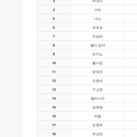
3
바네사
4
가비
5
나나
6
코토코
7
안승비
8
젤리 당카
9
유키노
10
황시은
11
양유진
12
오윤아
13
구교련
14
엘리시아
15
권채원
16
리엘
17
진현주
18
허선빈