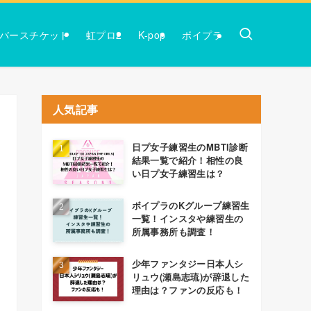
バースチケット
虹プロ2
K-pop
ボイプラ
人気記事
日プ女子練習生のMBTI診断
結果一覧で紹介！相性の良
い日プ女子練習生は？
ボイプラのKグループ練習生
一覧！インスタや練習生の
所属事務所も調査！
少年ファンタジー日本人シ
リュウ(瀬島志琉)が辞退した
理由は？ファンの反応も！