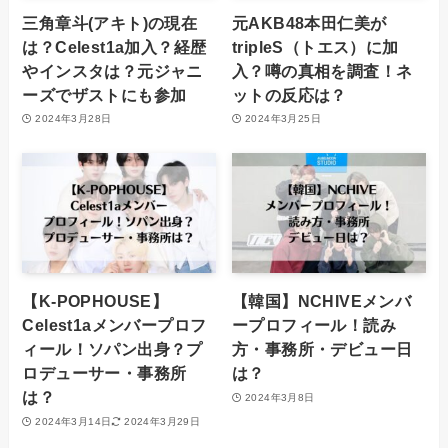
三角章斗(アキト)の現在
元AKB48本田仁美が
は？Celest1a加入？経歴
tripleS（トエス）に加
やインスタは？元ジャニ
入？噂の真相を調査！ネ
ーズでザストにも参加
ットの反応は？
2024年3月28日
2024年3月25日
【K-POPHOUSE】
【韓国】NCHIVEメンバ
Celest1aメンバープロフ
ープロフィール！読み
ィール！ソパン出身？プ
方・事務所・デビュー日
ロデューサー・事務所
は？
は？
2024年3月8日
2024年3月14日
2024年3月29日