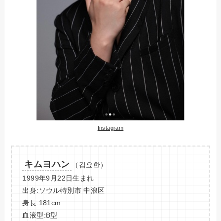
Instagram
キムヨハン
（김요한）
1999年9月22日生まれ
出身:ソウル特別市 中浪区
身長:181cm
血液型:B型