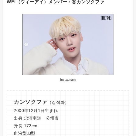
WEi（ウィーアイ）メンバー：⑤カンソクファ
instagram
カンソクファ
（강석화）
2000年12月1日生まれ
出身:忠清南道 公州市
身長:172cm
血液型:B型