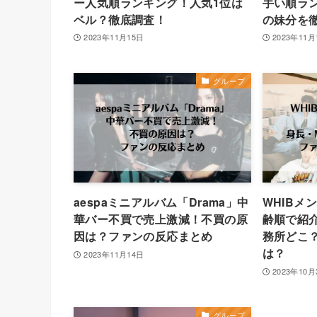
ー人気順ランキング！人気1位は
手い順ラン
ベル？徹底調査！
の妹分を
2023年11月15日
2023年11月
グループ
aespaミニアルバム「Drama」中
WHIBメ
華バー不買で売上激減！不買の原
齢順で紹介
因は？ファンの反応まとめ
務所どこ
は？
2023年11月14日
2023年10月
グループ