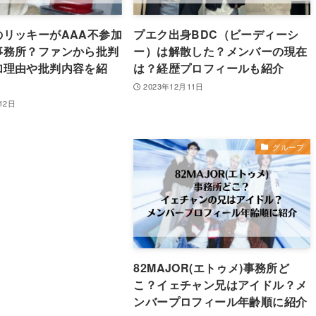
のリッキーがAAA不参加
プエク出身BDC（ビーディーシ
事務所？ファンから批判
ー）は解散した？メンバーの現在
加理由や批判内容を紹
は？経歴プロフィールも紹介
2023年12月11日
12日
グループ
82MAJOR(エトゥメ)事務所ど
こ？イェチャン兄はアイドル？メ
ンバープロフィール年齢順に紹介