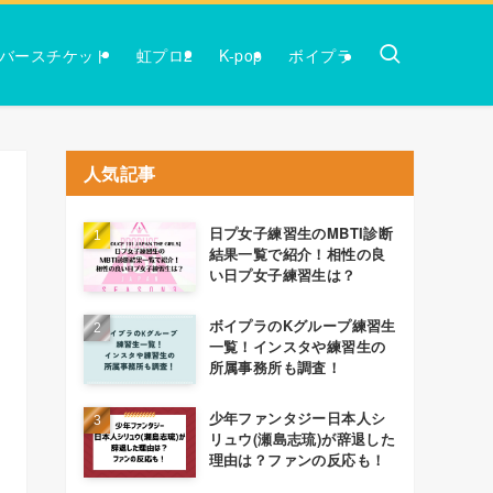
バースチケット
虹プロ2
K-pop
ボイプラ
人気記事
日プ女子練習生のMBTI診断
結果一覧で紹介！相性の良
い日プ女子練習生は？
ボイプラのKグループ練習生
一覧！インスタや練習生の
所属事務所も調査！
少年ファンタジー日本人シ
リュウ(瀬島志琉)が辞退した
理由は？ファンの反応も！